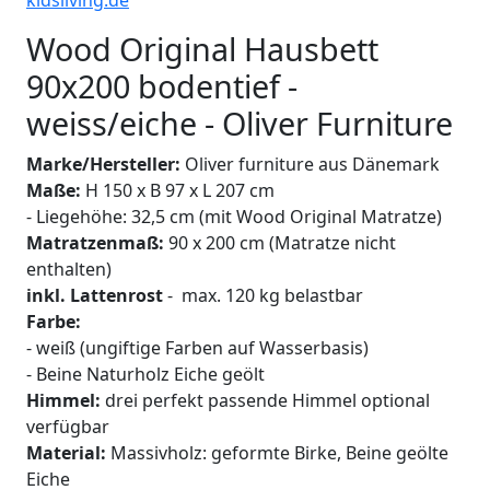
Wood Original Hausbett
90x200 bodentief -
weiss/eiche - Oliver Furniture
Marke/Hersteller:
Oliver furniture aus Dänemark
Maße:
H 150 x B 97 x L 207 cm
- Liegehöhe: 32,5 cm (mit Wood Original Matratze)
Matratzenmaß:
90 x 200 cm (Matratze nicht
enthalten)
inkl. Lattenrost
-
max. 120 kg belastbar
Farbe:
- weiß (ungiftige Farben auf Wasserbasis)
- Beine Naturholz Eiche geölt
Himmel:
drei perfekt passende Himmel optional
verfügbar
Material:
Massivholz: geformte Birke, Beine geölte
Eiche