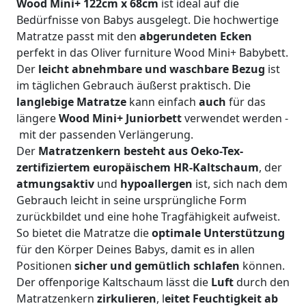
Wood Mini+ 122cm x 68cm
ist ideal auf die
Bedürfnisse von Babys ausgelegt. Die hochwertige
Matratze passt mit den
abgerundeten Ecken
perfekt in das Oliver furniture Wood Mini+ Babybett.
Der
leicht abnehmbare und waschbare Bezug
ist
im täglichen Gebrauch äußerst praktisch. Die
langlebige Matratze
kann einfach
auch
für das
längere
Wood Mini+ Juniorbett
verwendet werden -
mit der passenden Verlängerung.
Der
Matratzenkern besteht aus Oeko-Tex-
zertifiziertem europäischem HR-Kaltschaum
, der
atmungsaktiv
und
hypoallergen
ist, sich nach dem
Gebrauch leicht in seine ursprüngliche Form
zurückbildet und eine hohe Tragfähigkeit aufweist.
So bietet die Matratze die
optimale Unterstützung
für den Körper Deines Babys, damit es in allen
Positionen
sicher und gemütlich schlafen
können.
Der offenporige Kaltschaum lässt die
Luft
durch den
Matratzenkern
zirkulieren
, l
eitet Feuchtigkeit ab