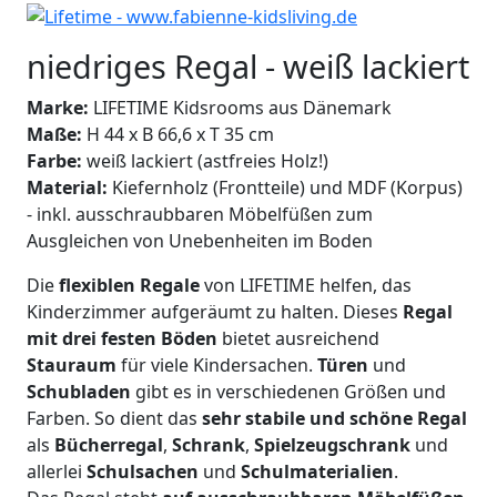
niedriges Regal - weiß lackiert
Marke:
LIFETIME Kidsrooms aus Dänemark
Maße:
H 44 x B 66,6 x T 35 cm
Farbe:
weiß lackiert (astfreies Holz!)
Material:
Kiefernholz (Frontteile) und MDF (Korpus)
- inkl. ausschraubbaren Möbelfüßen zum
Ausgleichen von Unebenheiten im Boden
Die
flexiblen Regale
von LIFETIME helfen, das
Kinderzimmer aufgeräumt zu halten. Dieses
Regal
mit drei festen Böden
bietet ausreichend
Stauraum
für viele Kindersachen.
Türen
und
Schubladen
gibt es in verschiedenen Größen und
Farben. So dient das
sehr stabile und schöne Regal
als
Bücherregal
,
Schrank
,
Spielzeugschrank
und
allerlei
Schulsachen
und
Schulmaterialien
.