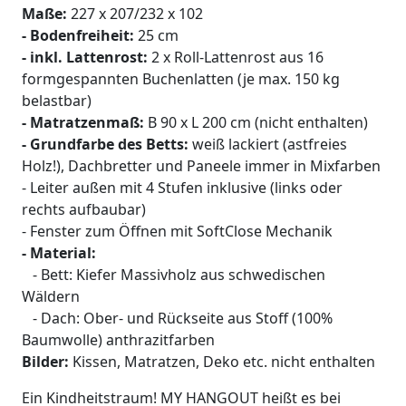
Maße:
227 x 207/232 x 102
- Bodenfreiheit:
25 cm
- inkl. Lattenrost:
2 x Roll-Lattenrost aus 16
formgespannten Buchenlatten (je max. 150 kg
belastbar)
- Matratzenmaß:
B 90 x L 200 cm (nicht enthalten)
- Grundfarbe des Betts:
weiß lackiert (astfreies
Holz!), Dachbretter und Paneele immer in Mixfarben
- Leiter außen mit 4 Stufen inklusive (links oder
rechts aufbaubar)
- Fenster zum Öffnen mit SoftClose Mechanik
- Material:
- Bett: Kiefer Massivholz aus schwedischen
Wäldern
- Dach: Ober- und Rückseite aus Stoff (100%
Baumwolle) anthrazitfarben
Bilder:
Kissen, Matratzen, Deko etc. nicht enthalten
Ein Kindheitstraum! MY HANGOUT heißt es bei