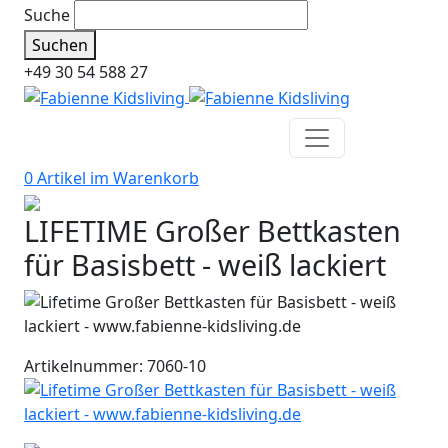
Suche
Suchen
+49 30 54 588 27
0 Artikel im
Warenkorb
LIFETIME Großer Bettkasten
für Basisbett - weiß lackiert
Artikelnummer: 7060-10