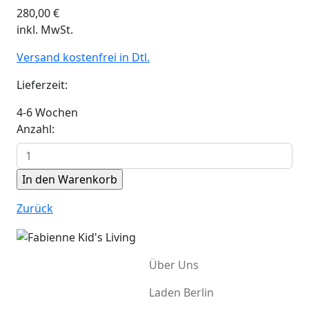
280,00
€
inkl. MwSt.
Versand kostenfrei in Dtl.
Lieferzeit:
4-6 Wochen
Anzahl:
Zurück
Über Uns
Laden Berlin