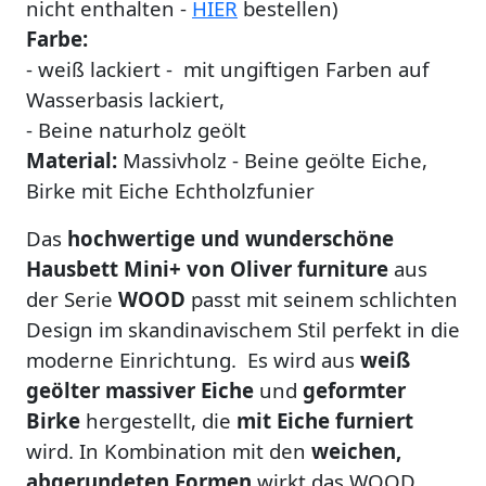
nicht enthalten -
HIER
bestellen)
Farbe:
- weiß lackiert - mit ungiftigen Farben auf
Wasserbasis lackiert,
- Beine naturholz geölt
Material:
Massivholz - Beine geölte Eiche,
Birke mit Eiche Echtholzfunier
Das
hochwertige und wunderschöne
Haus
bett Mini+ von Oliver furniture
aus
der Serie
WOOD
passt mit seinem schlichten
Design im skandinavischem Stil perfekt in die
moderne Einrichtung. Es wird aus
weiß
geölter massiver Eiche
und
geformter
Birke
hergestellt, die
mit Eiche furniert
wird. In Kombination mit den
weichen,
abgerundeten Formen
wirkt das WOOD